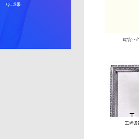
QC成果
建筑业
工程设