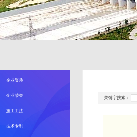
企业资质
企业荣誉
关键字搜索：
施工工法
技术专利