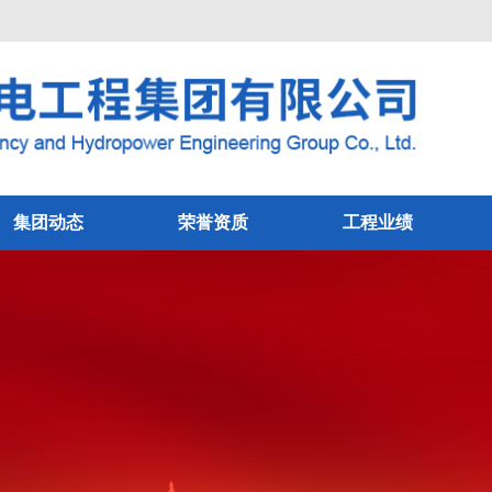
集团动态
荣誉资质
工程业绩