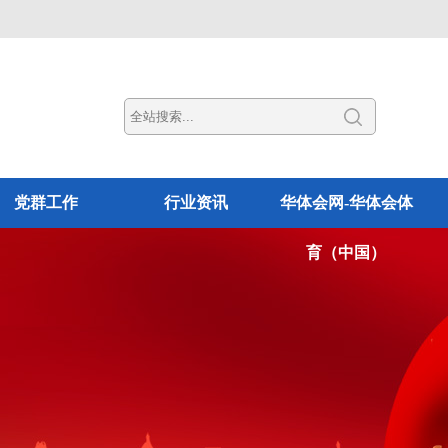
党群工作
行业资讯
华体会网-华体会体
育（中国）