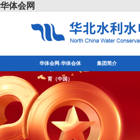
华体会网
华体会网-华体会体
集团简介
育（中国）