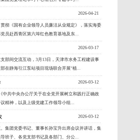
2026-04-21
习贯彻《国有企业领导人员廉洁从业规定》，落实海委
员赴西青区第六埠红色教育基地及东...
2026-03-17
支部间交流互动，3月13日，天津市水务工程建设事
在静海引江泵站项目现场联合开展“植...
2026-03-12
作
习《中共中央办公厅关于在全党开展树立和践行正确政
精神，以及上级党建工作领导小组...
2026-03-12
议
议。集团党委书记、董事长孙宝升出席会议并讲话，集
班子、各党支部书记及各部门、分公...