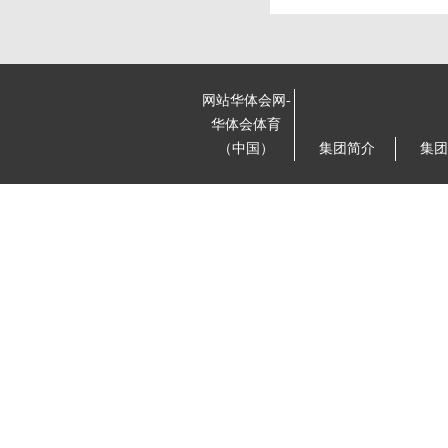
网站华体会网-
华体会体育
（中国）
集团简介
集团