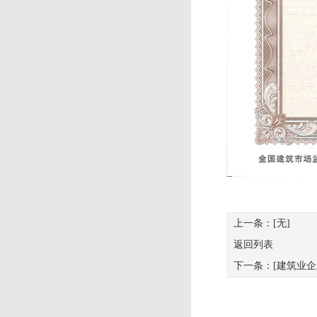
上一条：
[无]
返回列表
下一条：
[建筑业企