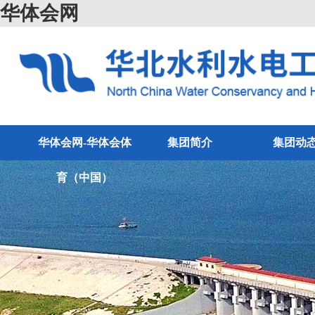
华体会网
华体会网-华体会体
集团简介
集团动
育（中国）