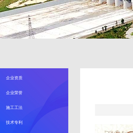
企业资质
企业荣誉
施工工法
技术专利