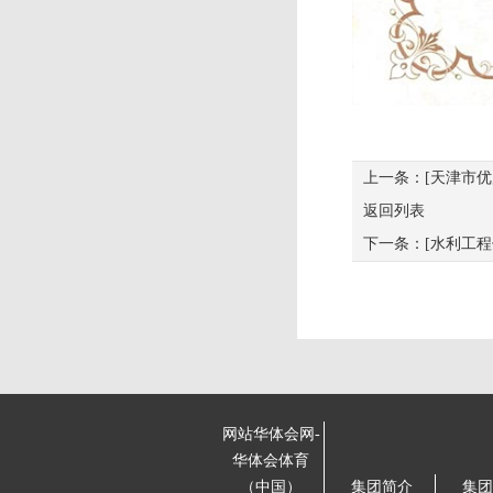
上一条：
[天津市优
返回列表
下一条：
[水利工
网站华体会网-
华体会体育
（中国）
集团简介
集团